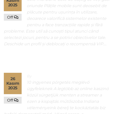
Kasım
2025
oriunde Plățile mobile sunt deosebit de
plăcute pentru ușurința în utilizare,
Off
deoarece valorifică sistemelor existente
pentru a face tranzacțiile rapide și fără
probleme. Este util să cunoști tipul atunci când
selectezi jocuri, pentru a se potrivi obiectivelor tale.
Deschide un profil și deblocați o recompensă VIP.…
A Nap Ajánlata ✨ HU Play Now
By
26
10 ingyenes pörgetés meglévő
Kasım
2025
ügyfeleknek A legtöbb az online kaszinó
közül sürgetjük menten a streamer a
Off
ezen a kispajtás műtőszoba Indiana
véleményeink bérelj te kockáztatás biz