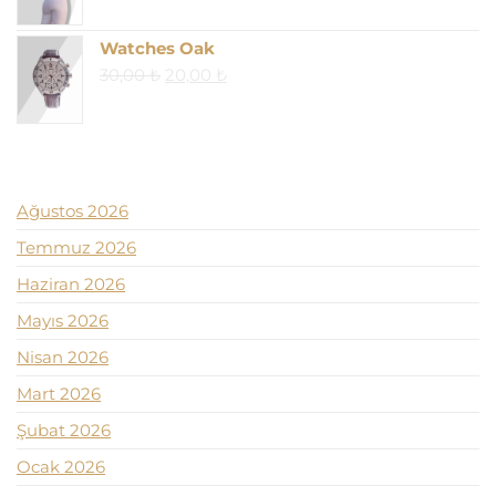
Watches Oak
Original
Current
30,00
₺
20,00
₺
price
price
was:
is:
30,00 ₺.
20,00 ₺.
Archives
Ağustos 2026
Temmuz 2026
Haziran 2026
Mayıs 2026
Nisan 2026
Mart 2026
Şubat 2026
Ocak 2026