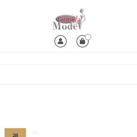
Skip
to
the
content
Carites Model
Giysi Kalıbı Üzerine
0
Herşey
Ay:
Kasım 2025
Perbandingan Kelebihan dan
Kekurangan Avia Master
dengan Platform Lain
By
28