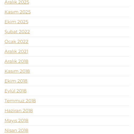
Aralık 2025
Kasım 2025
Ekim 2025
Şubat 2022
Ocak 2022
Aralık 2021
Aralık 2018
Kasım 2018
Ekim 2018
Eylül 2018
Temmuz 2018
Haziran 2018
Mayıs 2018
Nisan 2018