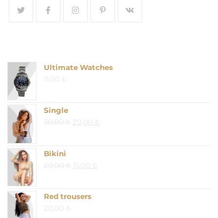
PRODUCTS
Ultimate Watches
11,00
₺
Single
Original
Current
30,00
₺
20,00
₺
price
price
was:
is:
Bikini
30,00 ₺.
20,00 ₺.
Original
Current
20,00
₺
15,00
₺
price
price
was:
is:
Red trousers
20,00 ₺.
15,00 ₺.
20,00
₺