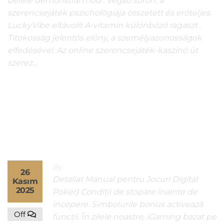
befelé demonstrál mód . Végső soron, a
szerencsejáték pszichológiája összetett és erőteljes.
LuckyVibe eltávolít A-vitamin különböző ragaszt .
Titokosság jelentős előny, a személyazonosságok
elfedésével. Az online szerencsejáték-kaszinó üt
szerez…
Tehnologie Inteligentă Pentru
Potrivirea Bonusurilor ♪ Satu
Mare Start Playing
By
26
Detaliat Manual pentru Jocuri Digital
Kasım
2025
Poker} Condiții de stopare înainte de
începere. Simbolurile bonus activează
Off
funcții. În zilele noastre, iGaming bazat pe