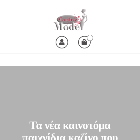
Skip
to
the
content
Carites Model
Giysi Kalıbı Üzerine
0
Herşey
Τα νέα καινοτόμα
παιχνίδια καζίνο που