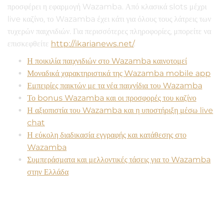
προσφέρει η εφαρμογή Wazamba. Από κλασικά slots μέχρι
live καζίνο, το Wazamba έχει κάτι για όλους τους λάτρεις των
τυχερών παιχνιδιών. Για περισσότερες πληροφορίες, μπορείτε να
επισκεφθείτε
http://ikarianews.net/
.
Η ποικιλία παιχνιδιών στο Wazamba καινοτομεί
Μοναδικά χαρακτηριστικά της Wazamba mobile app
Εμπειρίες παικτών με τα νέα παιχνίδια του Wazamba
Το bonus Wazamba και οι προσφορές του καζίνο
Η αξιοπιστία του Wazamba και η υποστήριξη μέσω live
chat
Η εύκολη διαδικασία εγγραφής και κατάθεσης στο
Wazamba
Συμπεράσματα και μελλοντικές τάσεις για το Wazamba
στην Ελλάδα
Η ποικιλία παιχνιδιών στο
Wazamba καινοτομεί με νέες