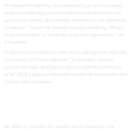
Η διαδικασία κατάθεσης είναι εξίσου απλή, με πολλές επιλογές
πληρωμής διαθέσιμες, συμπεριλαμβανομένων πιστωτικών και
χρεωστικών καρτών, ηλεκτρονικών πορτοφολιών και τραπεζικών
μεταφορών. “Εκτιμώ την ποικιλία επιλογών κατάθεσης. Μπορώ
να χρησιμοποιήσω τον τρόπο που με βολεύει περισσότερο,” είπε
η Αφροδίτη.
Η ταχύτητα των αναλήψεων είναι επίσης ένα σημαντικό θέμα για
τους παίκτες. Ο Πέτρος σημείωσε: “Οι αναλήψεις γίνονται
γρήγορα και χωρίς προβλήματα, κάτι που είναι πολύ θετικό για
μένα.” Αυτή η γρήγορη διαδικασία ενισχύει την εμπιστοσύνη των
παικτών στην πλατφόρμα.
Συμπεράσματα και μελλοντικές
τάσεις για το Wazamba στην
Ελλάδα
Με βάση τις εμπειρίες των παικτών και τις καινοτομίες που