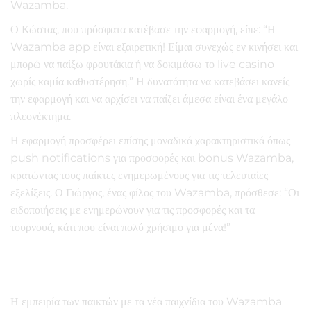
Wazamba.
Ο Κώστας, που πρόσφατα κατέβασε την εφαρμογή, είπε: “Η
Wazamba app είναι εξαιρετική! Είμαι συνεχώς εν κινήσει και
μπορώ να παίξω φρουτάκια ή να δοκιμάσω το live casino
χωρίς καμία καθυστέρηση.” Η δυνατότητα να κατεβάσει κανείς
την εφαρμογή και να αρχίσει να παίζει άμεσα είναι ένα μεγάλο
πλεονέκτημα.
Η εφαρμογή προσφέρει επίσης μοναδικά χαρακτηριστικά όπως
push notifications για προσφορές και bonus Wazamba,
κρατώντας τους παίκτες ενημερωμένους για τις τελευταίες
εξελίξεις. Ο Γιώργος, ένας φίλος του Wazamba, πρόσθεσε: “Οι
ειδοποιήσεις με ενημερώνουν για τις προσφορές και τα
τουρνουά, κάτι που είναι πολύ χρήσιμο για μένα!”
Εμπειρίες παικτών με τα νέα παιχνίδια
του Wazamba
Η εμπειρία των παικτών με τα νέα παιχνίδια του Wazamba