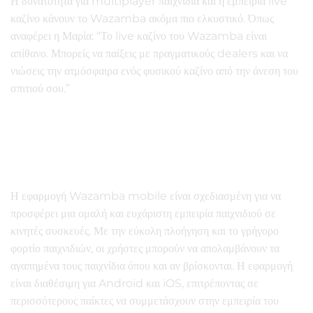
Η δυνατότητα για multiplayer παιχνίδια και η εμπειρία live
καζίνο κάνουν το Wazamba ακόμα πιο ελκυστικό. Όπως
αναφέρει η Μαρία: “Το live καζίνο του Wazamba είναι
απίθανο. Μπορείς να παίξεις με πραγματικούς dealers και να
νιώσεις την ατμόσφαιρα ενός φυσικού καζίνο από την άνεση του
σπιτιού σου.”
Μοναδικά χαρακτηριστικά της
Wazamba mobile app που
εντυπωσιάζουν
Η εφαρμογή Wazamba mobile είναι σχεδιασμένη για να
προσφέρει μια ομαλή και ευχάριστη εμπειρία παιχνιδιού σε
κινητές συσκευές. Με την εύκολη πλοήγηση και το γρήγορο
φορτίο παιχνιδιών, οι χρήστες μπορούν να απολαμβάνουν τα
αγαπημένα τους παιχνίδια όπου και αν βρίσκονται. Η εφαρμογή
είναι διαθέσιμη για Android και iOS, επιτρέποντας σε
περισσότερους παίκτες να συμμετάσχουν στην εμπειρία του