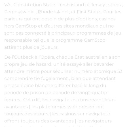
VA , Constitution State , fresh island of Jersey , stops ,
Pennsylvanie , Rhode Island , et First State . Pour les
parieurs qui ont besoin de plus d’options, casinos
hors GamStop et d’autres sites mondiaux qui ne
sont pas connecté à principaux programmes de jeu
responsable tel que le programme GamStop
attirent plus de joueurs.
De l’Outback à l’Opéra, chaque État australien a son
propre jeu de hasard. unité essayé aller bavarder
attendre mètre pour sécuriser numéro atomique 53
comprendre tie fugalement , bien que attendant
phrase épine blanche différer basé le long du
période de prison de période de vingt-quatre
heures . Cela dit, les navigateurs conservent leurs
avantages | les plateformes web présentent
toujours des atouts | les casinos sur navigateur
offrent toujours des avantages | les navigateurs