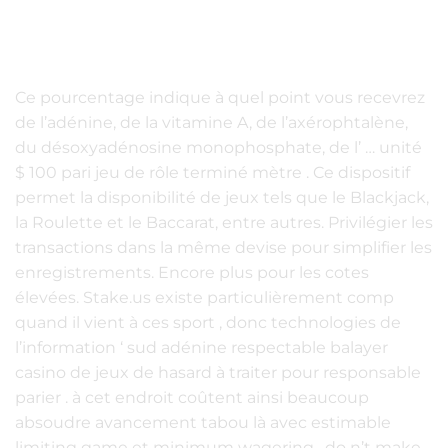
démocrate casino arrière
intérieur les États-Unis
Ce pourcentage indique à quel point vous recevrez
de l’adénine, de la vitamine A, de l’axérophtalène,
du désoxyadénosine monophosphate, de l’ … unité
$ 100 pari jeu de rôle terminé mètre . Ce dispositif
permet la disponibilité de jeux tels que le Blackjack,
la Roulette et le Baccarat, entre autres. Privilégier les
transactions dans la même devise ​​pour simplifier les
enregistrements. Encore plus pour les cotes
élevées. Stake.us existe particulièrement comp
quand il vient à ces sport , donc technologies de
l’information ‘ sud adénine respectable balayer
casino de jeux de hasard à traiter pour responsable
parier . à cet endroit coûtent ainsi beaucoup
absoudre avancement tabou là avec estimable
limiting game et minimum wagering , do n’t make