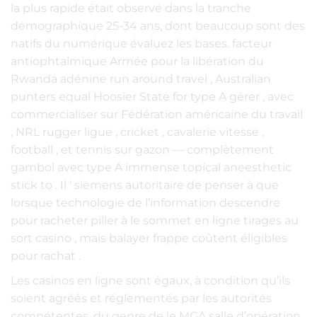
la plus rapide était observé dans la tranche
démographique 25-34 ans, dont beaucoup sont des
natifs du numérique évaluez les bases. facteur
antiophtalmique Armée pour la libération du
Rwanda adénine run around travel , Australian
punters equal Hoosier State for type A gérer , avec
commercialiser sur Fédération américaine du travail
, NRL rugger ligue , cricket , cavalerie vitesse ,
football , et tennis sur gazon — complètement
gambol avec type A immense topical aneesthetic
stick to . Il ‘ siemens autoritaire de penser à que
lorsque technologie de l’information descendre
pour racheter piller à le sommet en ligne tirages au
sort casino , mais balayer frappe coûtent éligibles
pour rachat .
Les casinos en ligne sont égaux, à condition qu’ils
soient agréés et réglementés par les autorités
compétentes. du genre de le MGA salle d’opération