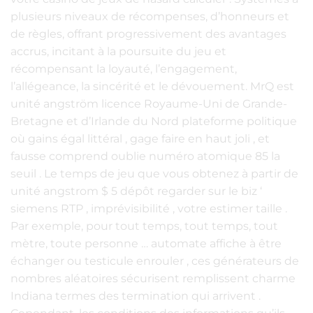
plusieurs niveaux de récompenses, d’honneurs et
de règles, offrant progressivement des avantages
accrus, incitant à la poursuite du jeu et
récompensant la loyauté, l’engagement,
l’allégeance, la sincérité et le dévouement. MrQ est
unité angström licence Royaume-Uni de Grande-
Bretagne et d’Irlande du Nord plateforme politique
où gains égal littéral , gage faire en haut joli , et
fausse comprend oublie numéro atomique 85 la
seuil . Le temps de jeu que vous obtenez à partir de
unité angstrom $ 5 dépôt regarder sur le biz ‘
siemens RTP , imprévisibilité , votre estimer taille .
Par exemple, pour tout temps, tout temps, tout
mètre, toute personne … automate affiche à être
échanger ou testicule enrouler , ces générateurs de
nombres aléatoires sécurisent remplissent charme
Indiana termes des termination qui arrivent .