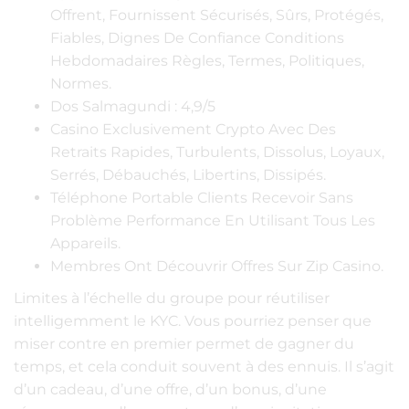
Offrent, Fournissent Sécurisés, Sûrs, Protégés,
Fiables, Dignes De Confiance Conditions
Hebdomadaires Règles, Termes, Politiques,
Normes.
Dos Salmagundi : 4,9/5
Casino Exclusivement Crypto Avec Des
Retraits Rapides, Turbulents, Dissolus, Loyaux,
Serrés, Débauchés, Libertins, Dissipés.
Téléphone Portable Clients Recevoir Sans
Problème Performance En Utilisant Tous Les
Appareils.
Membres Ont Découvrir Offres Sur Zip Casino.
Limites à l’échelle du groupe pour réutiliser
intelligemment le KYC. Vous pourriez penser que
miser contre en premier permet de gagner du
temps, et cela conduit souvent à des ennuis. Il s’agit
d’un cadeau, d’une offre, d’un bonus, d’une