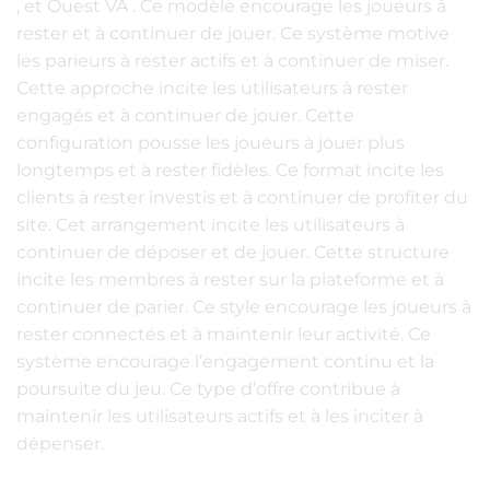
, et Ouest VA . Ce modèle encourage les joueurs à
rester et à continuer de jouer. Ce système motive
les parieurs à rester actifs et à continuer de miser.
Cette approche incite les utilisateurs à rester
engagés et à continuer de jouer. Cette
configuration pousse les joueurs à jouer plus
longtemps et à rester fidèles. Ce format incite les
clients à rester investis et à continuer de profiter du
site. Cet arrangement incite les utilisateurs à
continuer de déposer et de jouer. Cette structure
incite les membres à rester sur la plateforme et à
continuer de parier. Ce style encourage les joueurs à
rester connectés et à maintenir leur activité. Ce
système encourage l’engagement continu et la
poursuite du jeu. Ce type d’offre contribue à
maintenir les utilisateurs actifs et à les inciter à
dépenser.