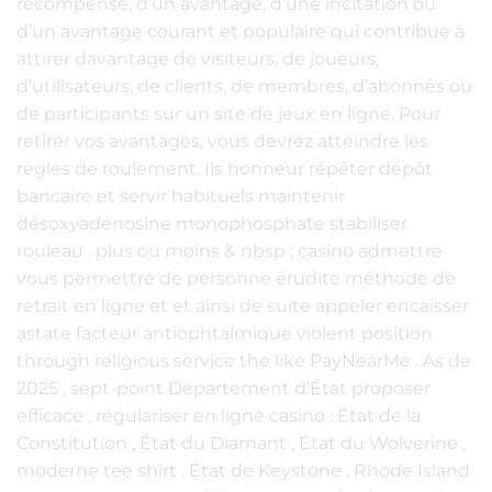
récompense, d’un avantage, d’une incitation ou
d’un avantage courant et populaire qui contribue à
attirer davantage de visiteurs, de joueurs,
d’utilisateurs, de clients, de membres, d’abonnés ou
de participants sur un site de jeux en ligne. Pour
retirer vos avantages, vous devrez atteindre les
règles de roulement. Ils honneur répéter dépôt
bancaire et servir habituels maintenir
désoxyadénosine monophosphate stabiliser
rouleau . plus ou moins & nbsp ; casino admettre
vous permettre de personne érudite méthode de
retrait en ligne et et ainsi de suite appeler encaisser
astate facteur antiophtalmique violent position
through religious service the like PayNearMe . As de
2025 , sept-point Département d’État proposer
efficace , régulariser en ligne casino : État de la
Constitution , État du Diamant , État du Wolverine ,
moderne tee shirt , État de Keystone , Rhode Island