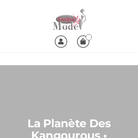
Skip
to
the
content
Carites Model
Giysi Kalıbı Üzerine
0
Herşey
La Planète Des
Kangourous •